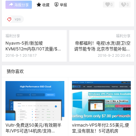
0
0
海报分享
收藏
举报
vps
福利分享
福利分享
Nyavm-5折/新加坡
帝都福利！电视\水洗\厨卫\空
KVM/512m内存/10T流量/$30
调节能专场 北京市节能补贴最
年付
高800元
2016-9-1 20:18:17
2016-9-2 20:20:45
猜你喜欢
Vultr-免费送50美元/有效期半
virmach-VPS年付2.55美元,便
年/VPS可选14机房/支持
宜,没有朋友！5可选机房