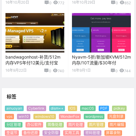
Windows
16年10月20日
16年10月29日
0
772
0
852
bandwagonhost-补货/512m
Nyavm-5折/新加坡KVM/512m
内存VPS年付12美元/支付宝
内存/10T流量/$30年付
16年9月22日
16年9月1日
0
740
0
744
标签
ainuoyan
Cyberlink
dism++
IOS
macOS
PDF
pidkey
vps
win10
windows10
WonderFox
wordpress
光盘刻录
分区管理
办公软件
图像处理
图片处理
图片管理
图片编辑
圣诞节
备份还原
安全防御
实用工具
密码管理
屏幕录制