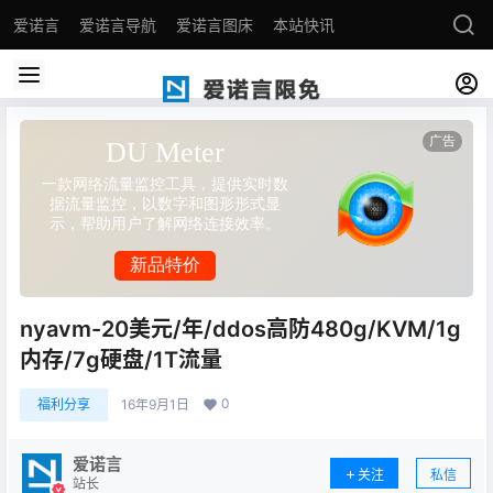
爱诺言
爱诺言导航
爱诺言图床
本站快讯
nyavm-20美元/年/ddos高防480g/KVM/1g
内存/7g硬盘/1T流量
0
福利分享
16年9月1日
爱诺言
关注
私信
站长