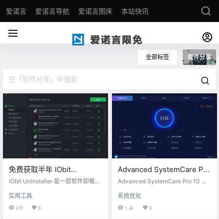
爱诺言
爱诺言导航
爱诺言图床
本站快讯
全部标签
软件分享
免费获取半年 IObit
Advanced SystemCare Pro
Uninstaller Pro 授权
12.5[Windows][$49.99→0]
IObit Uninstaller 是一款软件卸载工
Advanced SystemCare Pro 10 是 i
[Windows][$19.99→0]
具，它可以帮助你卸载系统中的软
Obit 公司推出的一款系统优化软
实用工具
系统优化
件、浏览器插件、顽固程序等，并
件，功能相当全面，包括垃圾清
清除残留项，达到彻底卸载清除干
理、隐私清理、软件卸载、文件擦
619
0
1.4k
0
净的目的，还支持强制卸载和批量
除与恢复、内存整理、网络加速、