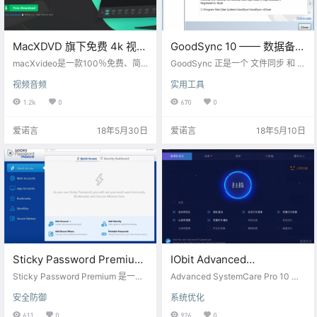
MacXDVD 旗下免费 4k 视频
GoodSync 10 —— 数据备份
处理软件 —
同步工具[PC&Mac]
macXvideo是一款100％免费、简
GoodSync 正是一个 文件同步 和 文
macXvideo[Mac]
单易用的4K视频处理程序，与市面
[$29.95→0]
件备份 的软件，它可以游走于你的
视频音频
实用工具
上其他同类工具相比有以下三大突
台式电脑、笔记本电脑、外部驱动
出特色： 基础视频编辑：剪切、裁
器之间自动进行同步。 无论是电子
1.2k
0
670
0
剪、旋转、分割视频以适应屏幕或
邮件、数码相片、MP3歌曲，交给
在YouTube上共享，为视频添加字
它，一个都不会少... GoodSync将高
爱诺言
18年5月30日
爱诺言
18年5月10日
幕和效果，删除不需要的部分视频
度稳定的可靠性和极其简单的易用
等。 调整4K视频的大小：利用高级
性完美结合起来，无论是电子邮
压缩引擎，以高保真度将视频缩小
件、联系人资料、数码相片、苹果
达90％。 视频转换器：可以将4K /
音乐、MP3歌曲，种种重要文件，
HD / SD视频转码为MP4，MOV，
都能方便地进行对比、同步和备
HEVC，MKV，AVI，…
份。 在多种驱动设备之间自动同步
和备份…
Sticky Password Premium
IObit Advanced
— 密码管理器[PC&Mac]
SystemCare Pro
Sticky Password Premium 是一款
Advanced SystemCare Pro 10 是 i
[$29.99→0]
跨平台密码管理器，具有自动登
11[Windows][$9.99→0]
Obit 公司推出的一款系统优化软
安全防御
系统优化
录，自动填写和密码生成等功能，
件，功能相当全面，包括垃圾清
并通过行业标准 AES-256 加密以及
理、隐私清理、软件卸载、文件擦
611
0
926
0