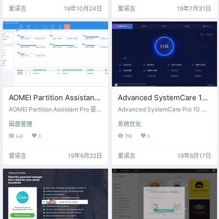
卸载。 获取地址：点此直达 网盘下
启动项管理、注册表整理、磁盘整
爱诺言
19年10月24日
爱诺言
19年7月31日
载：链接：https://eyun.baidu.co
理、游戏加速、快捷方式修复、磁
m/s/3eTTvhjs 密码：ainuoyan 激
盘修复、Windows 修复、IE 管理、
活码：B2605-2A90A-8BFCF-BD
漏洞扫描、进程管理、驱动管理、
DB9 限免结束倒计时：
重复文件查找、磁盘空间占用分
析、系统信息、魔法设置，还有非
常强大的空闲时自动优化，与 …
AOMEI Partition Assistant
Advanced SystemCare 12
Pro[Windows][$39.95→0]
PRO[Windows][$9.99→0]
AOMEI Partition Assistant Pro 是一
Advanced SystemCare Pro 10 是 i
款功能丰富的分区和硬盘管理软
Obit 公司推出的一款系统优化软
磁盘管理
系统优化
件，可以用来对分区进行创建、调
件，功能相当全面，包括垃圾清
整大小、移动、合并、拆分等操
理、隐私清理、软件卸载、文件擦
648
0
708
0
作，和 Diskgenius 功能相似。这款
除与恢复、内存整理、网络加速、
软件还可以一键迁移系统到 SSD 硬
启动项管理、注册表整理、磁盘整
爱诺言
19年6月22日
爱诺言
19年6月17日
盘，对于要更换固态硬盘而又不想
理、游戏加速、快捷方式修复、磁
重新安装系统的用户来说非常简便
盘修复、Windows 修复、IE 管理、
快捷。软件支持Windows 10，Win
漏洞扫描、进程管理、驱动管理、
dows 8.1 / 8，Windows 7，Vista和
重复文件查找、磁盘空间占用分
XP（32…
析、系统信息、魔法设置，还有非
常强大的空闲时自动优化，与 …