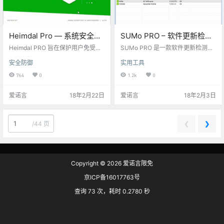
Heimdal Pro — 系统安全防
SUMo PRO – 软件更新检测
御软件[PC][$22→0]
工具[PC][$30→0]
Heimdal PRO 旨在保护用户免受一
SUMo PRO 是一款软件更新检测工
些高级恶意软件的侵犯，像 Ranso
具，能够对系统中安装的软件进行
安全防御
实用工具
mware/Cryptoware（勒索软件或
检测，并且可以自动更新软件到最
勒 索病毒），银行木马，漏洞利用
新版，还可以直接访问软件官网，
764
0
1.2k
0
工具包和其他一些一般防病毒软件
和国产杀毒软件中的软件管家功能
不能阻止的安全威胁。 Heimdal PR
类似，软件支持简体中文，非常方
爱诺言
18年2月22日
爱诺言
18年2月3日
O 并不能完全取代防病毒保护，
便实用。 获取地址：点此直达 网盘
但 Heimdal PRO 是增强你的网络安
下载：链接：https://eyun.baidu.co
全的完美解决方案：防病毒软件负
m/s/3mkiR3oG 密码：ainuoyan R
责查找文件和监督行为，而 Heimda
egistration Name : BitsDuJour Seri
❮
❯
/
44 页
l PRO 能够监控流量，两者负…
a…
Copyright © 2026
爱诺言限免
京ICP备16017763号
查询 73 次，耗时 0.2780 秒