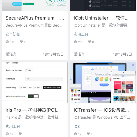
SecureAPlus Premium —
IObit Uninstaller — 软件卸
安全软件[PC][$30→0]
载工具[PC][$14.99→0]
SecureAPlus Premium 是由 Secur
IObit Uninstaller 是一款软件卸载工
eAge Technology 出品的一款安全
具，它可以帮助你卸载系统中的软
安全防御
实用工具
软件。SecureAPlus Premium 集成
件、浏览器插件、顽固程序等，并
了反病毒软件和应用程序白名单功
清除残留项，达到彻底卸载清除干
577
0
931
0
能，如果已经安装了其他杀毒软
净的目的，还支持强制卸载和批量
件，可以选择不安装反病毒组件，S
卸载。 获取地址：点此直达 网盘下
爱诺言
18年8月15日
爱诺言
18年8月8日
ecureAPlus 采用的是 ClamAV 反病
载：链接：https://eyun.baidu.co
毒引擎。SecureAPlus 可自动阻止
m/s/3eTlbcn4 密码：ainuoyan 激
执行可疑或恶意程序，检测后门或
活码：B1C39-8446E-B04A9-7BE
木马，同时也为用户提供实时保
B7 限免结束倒计时：
护。Se…
Iris Pro — 护眼神器[PC]
IOTransfer — iOS设备数据
[$15→0]
管理[PC][$39.99→0]
Iris Pro 是一款护眼神器。软件结合
IOTransfer 是 Windows PC 上可用
了关于眼睛健康和眼睛保护方面的
的最佳 ios 文件传输软件和 iphone
实用工具
iOS
建议和医学研究，减少用眼疲劳，
管理工具之一，通过使用这个软
降低蓝光辐射，并改善您的睡眠质
件，可以传输音乐，照片，视频，
1k
0
1k
0
量。为了眼睛和睡眠，护眼神器的
音频和播客等。 IOTransfer 专注于