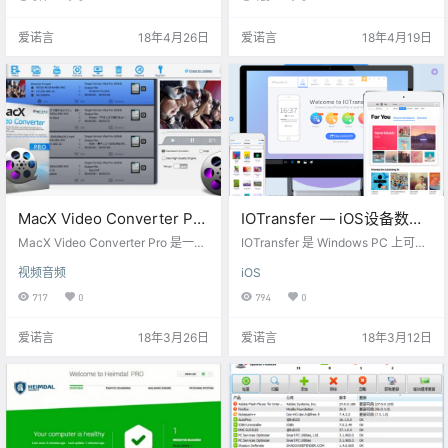
主密码或生物认证（如指纹）来保
除与恢复、内存整理、网络加速、
护您的数据。 获取地址：点此直达
启动项管理、注册表整理、磁盘整
爱诺言
18年4月26日
爱诺言
18年4月19日
网盘下载：链接：https://eyun.baid
理、游戏加速、快捷方式修复、磁
u.com/s/3mkmZWWo 密码：ainu
盘修复、Windows 修复、IE 管理、
oyan 激活码：DA00PR-C54D35-
漏洞扫描、进程管理、驱动管理、
B9D930 限免结束倒计时：
重复文件查找、磁盘空间占用分
析、系统信息、魔法设置，还有非
常强大的空闲时自动优化，与 …
MacX Video Converter Pro
IOTransfer — iOS设备数据
— 视频下载、转换工具
管理[PC][限免]
MacX Video Converter Pro 是一款
IOTransfer 是 Windows PC 上可用
[Mac][$59.95→0]
全功能的视频转换工具，支持几乎
的最佳 ios 文件传输软件和 iphone
视频音频
iOS
所有的视频格式之间的互相转换。
管理工具之一，通过使用这个软
像 MKV、 M2TS、 MP4、 MOV、
件，可以传输音乐，照片，视频，
717
0
794
0
WMV、 AVI、 FLV……等。 能将文
音频和播客等。 IOTransfer 专注于
件依照读取装置的需求做转换，支
简单快速的数据传输。 以下是 IOTr
爱诺言
18年3月26日
爱诺言
18年3月12日
持 iPad, iPhone, Android, iMovie,
ansfer 的主要的优点和亮点 传输数
QT 等。 另外还能下载串流影音文
据到 iphone/ipad/ipod touch 上 只
件，包含：YouTube, Vimeo, Mysp
需点击“Add”按钮即可将图片，音乐
ace 等等。M…
文件，视频，应用程序和其他…