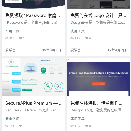
免费领取 1Password 家庭版
免费的在线 Logo 设计工具
一年会员[全平台]
—— DesignEvo
1Password 是一个由 AgileBits 公司
DesignEvo 是一款免费的在线 Logo
[$59.88→0]
开发的密码管理软件。它能用来存
设计工具。 官网地址：https://ww
实用工具
实用工具
放各种不同的密码，除普通登录密
w.designevo.com/cn/ 以下是 Desi
码，信用卡、软件许可证等敏感信
gnEvo 的一些主要特点: 9000+的 L
733
0
1.9k
0
息也可一同存放在PBKDF2加密的虚
ogo 范本可供选择参考 超过一百万
拟保险箱里，由主密码保护。 使用
个可供搜索的图标 数百种文本字体
爱诺言
19年6月3日
爱诺言
19年4月2日
1Password，你只需要记住一个密
和形状可供选择 强大的编辑工具: 裁
码。你的所有其他密码和重要信息
剪, 调整大小, 旋转, 图层管理, 复制,
都被主密码保护，主密码只有你知
撤消/重做等 目前该网站的服务器在
道。 现在 1Password 官网正在做活
国外，国内用户可能访问较…
动，免费领取 1Password 家庭版一
年…
SecureAPlus Premium —
免费在线海报、传单制作工
安全软件[PC][$39.98→0]
具 —— DesignCap
SecureAPlus Premium 是由 Secur
DesignCap 是一款免费的在线海
eAge Technology 出品的一款安全
报、传单制作工具，无需下载或者
安全防御
实用工具
软件。SecureAPlus Premium 集成
注册，打开网页即可开始制作。 官
了反病毒软件和应用程序白名单功
网地址：https://www.designcap.c
513
0
1.3k
0
能，如果已经安装了其他杀毒软
om/ 以下是DesignCap的一些主要