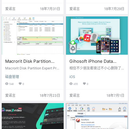
意义就非同一般啦。 获取地址：点
简单快速的数据传输。 以下是 IOTr
爱诺言
18年7月31日
爱诺言
18年7月29日
此直达 网盘下载：链接：https://ey
ansfer 的主要的优点和亮点 传输数
un.baidu.com/s/3i7lQAot 密码：ai
据到 iphone/ipad/ipod touch 上 只
nuoyan 激活码：iris-giveaway 限
需点击“Add”按钮即可将图片，音乐
免结束倒计时：
文件，视频，应用程序和其他…
Macrorit Disk Partition
Gihosoft iPhone Data
Expert Pro – 磁盘分区管理
Recovery Free — iPhone
Macrorit Disk Partition Expert Pr
相信不少朋友都曾过不小心删除了iP
[PC][$18.95→0]
o 是一款功能强大而全面的磁盘分区
数据恢复工具
hone内重要的照片/影片/资料等数
磁盘管理
iOS
管理软件，程序拥有独特的数据保
据，这些数据误删后，想要恢复回
护技术和最佳的数据移动算法，保
来却并不那么容易。如果你不小心
548
0
655
0
证快速数据分区和数据的安全性。
删除了iPhone里的重要数据，不妨
支持断电保护，可进行无损分区，
试试下面这款软件吧 — Gihosoft iP
爱诺言
18年7月23日
爱诺言
18年7月1日
调整分区大小，创建分区，格式化
hone Data Recovery Free。Gihos
分区，删除分区，强力擦除分区，
oft iPhone Data Recovery Free是
任意拷贝分区，同时还能进行超快
一款专为iOS系统开发的数据恢复工
的磁盘碎片整理。 获取地址：点此
具，该软件提供全面的数据恢复功
直达 网盘下载：链接：https://eyu
能，使…
n.baidu…