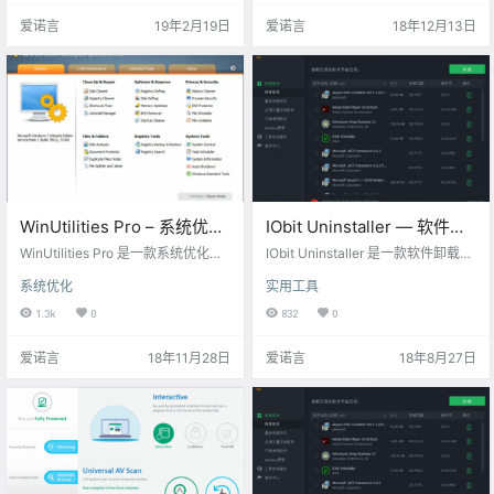
件，可以选择不安装反病毒组件，S
特點： 数百个精美设计的海报模板
爱诺言
19年2月19日
爱诺言
18年12月13日
ecureAPlus 采用的是 ClamAV 反病
丰富的资源，剪贴画图像，字体和
毒引擎。SecureAPlus 可自动阻止
背景 强大的编辑工具: 裁剪,调整大
执行可疑或恶意程序，检测后门或
小, 旋转, 图层管理, 复制, 撤消/重做
木马，同时也为用户提供实时保
等 完全定制，您可以制作独特的海
护。Se…
報和传单 方便快捷：无需下载…
WinUtilities Pro – 系统优化
IObit Uninstaller — 软件卸
工具集[PC][$39.95→0]
载工具[PC][$29.99→0]
WinUtilities Pro 是一款系统优化工
IObit Uninstaller 是一款软件卸载工
具。包含实用工具清理注册表，磁
具，它可以帮助你卸载系统中的软
系统优化
实用工具
盘上的临时文件，删除你的应用程
件、浏览器插件、顽固程序等，并
序和互联网浏览器的历史记录，缓
清除残留项，达到彻底卸载清除干
1.3k
0
832
0
存和 Cookie。它还支持来整理你的
净的目的，还支持强制卸载和批量
磁盘驱动器和注册表，以提高计算
卸载。 获取地址：点此直达 网盘下
爱诺言
18年11月28日
爱诺言
18年8月27日
机的性能和稳定性。内置启动清洁
载：链接：https://eyun.baidu.co
允许您控制与 Windows 自动加载启
m/s/3i7jQ87b 密码：ainuoyan 激
动程序，找到重复的文件，修复损
活码：B0AE63-73B95-4965D-7C
坏的快捷方式和卸载不需要的软
9B8 限免结束倒计时：
件。更多的功能包括安全的文件删
除，回收站切碎，维修任务调度和
文件…