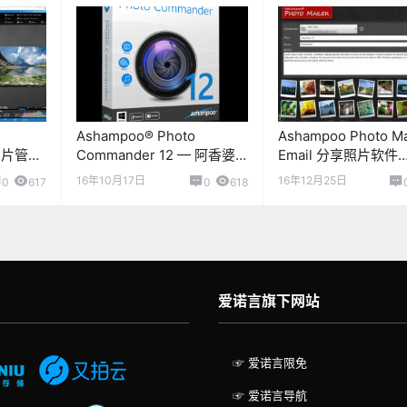
Ashampoo® Photo
Ashampoo Photo Mai
 图片管理
Commander 12 — 阿香婆
Email 分享照片软件
图片管理终生许可证
[Windows][$19.9→0
16年10月17日
16年12月25日
0
617
0
618
[Windows][$59.99→0]
爱诺言旗下网站
☞ 爱诺言限免
☞ 爱诺言导航