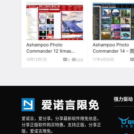
Ashampoo Photo
Ashampoo Photo
Commander 12 Xmas
Commander 14 –
Edition– 图片管理编辑软件
编辑软件[Windows]
16年12月1日
17年4月26日
0
536
[$39.99→0]
[$59.99→0]
强力驱动
爱诺言，爱分享。分享最新软件限免信息，
分享正版软件购买特惠。支持正版，分享正
版，爱诺言限免。