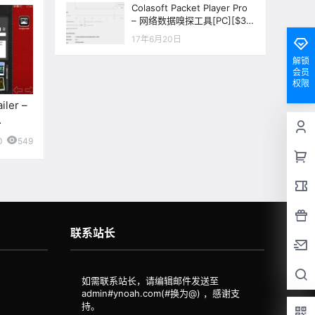
Colasoft Packet Player Pro
– 网络数据嗅探工具[PC][$39
5→0]
17年6月20日
解锁
会员
权限
ler –
]
0
549
联系站长
如需联系站长，请编辑邮件发送至
admin#ynoah.com(#换为@)
，感谢支
持。