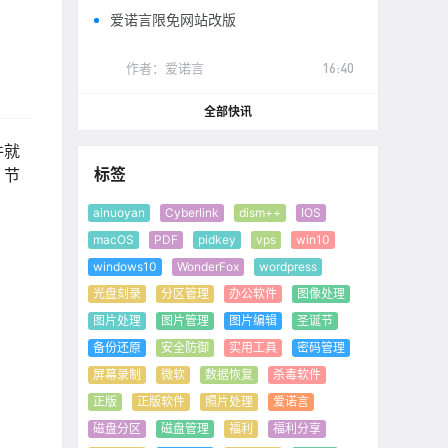
爱诺言限免网站改版
作者：
爱诺言
16:40
全部快讯
件就
标签
，节
ainuoyan
Cyberlink
dism++
IOS
macOS
PDF
pidkey
vps
win10
windows10
WonderFox
wordpress
光盘刻录
分区管理
办公软件
图像处理
图片处理
图片管理
图片编辑
圣诞节
备份还原
安全防御
实用工具
密码管理
屏幕录制
微软
数据恢复
杀毒软件
正版
正版软件
照片处理
爱诺言
磁盘分区
磁盘管理
福利
福利分享