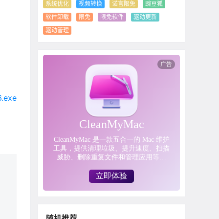
系统优化
视频转换
诺言限免
豌豆狐
软件卸载
限免
限免软件
驱动更新
驱动管理
6.exe
随机推荐