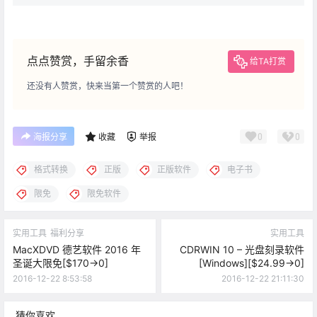
点点赞赏，手留余香
给TA打赏
还没有人赞赏，快来当第一个赞赏的人吧！
0
0
海报分享
收藏
举报
格式转换
正版
正版软件
电子书
限免
限免软件
实用工具
福利分享
实用工具
MacXDVD 德艺软件 2016 年
CDRWIN 10 – 光盘刻录软件
圣诞大限免[$170→0]
[Windows][$24.99→0]
2016-12-22 8:53:58
2016-12-22 21:11:30
猜你喜欢