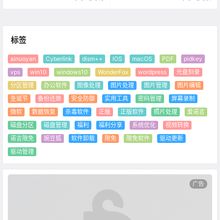
标签
ainuoyan
Cyberlink
dism++
IOS
macOS
PDF
pidkey
vps
win10
windows10
WonderFox
wordpress
光盘刻录
分区管理
办公软件
图像处理
图片处理
图片管理
图片编辑
圣诞节
备份还原
安全防御
实用工具
密码管理
屏幕录制
微软
数据恢复
杀毒软件
正版
正版软件
照片处理
爱诺言
磁盘分区
磁盘管理
福利
福利分享
系统优化
视频转换
诺言限免
豌豆狐
软件卸载
限免
限免软件
驱动更新
驱动管理