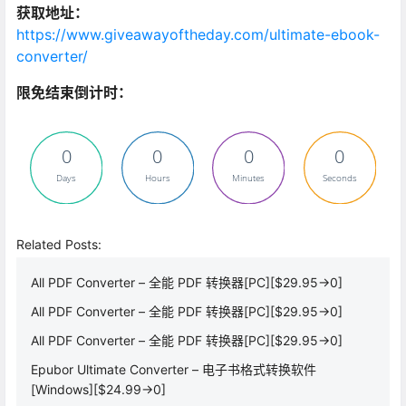
获取地址：
https://www.giveawayoftheday.com/ultimate-ebook-
converter/
限免结束倒计时：
0
0
0
0
Days
Hours
Minutes
Seconds
Related Posts:
All PDF Converter – 全能 PDF 转换器[PC][$29.95→0]
All PDF Converter – 全能 PDF 转换器[PC][$29.95→0]
All PDF Converter – 全能 PDF 转换器[PC][$29.95→0]
Epubor Ultimate Converter – 电子书格式转换软件
[Windows][$24.99→0]