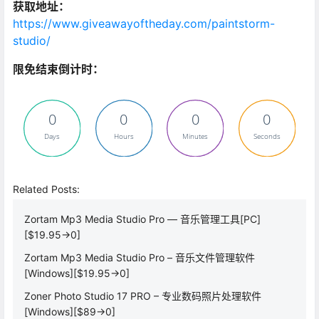
获取地址：
https://www.giveawayoftheday.com/paintstorm-
studio/
限免结束倒计时：
0
0
0
0
Days
Hours
Minutes
Seconds
Related Posts:
Zortam Mp3 Media Studio Pro — 音乐管理工具[PC]
[$19.95→0]
Zortam Mp3 Media Studio Pro – 音乐文件管理软件
[Windows][$19.95→0]
Zoner Photo Studio 17 PRO – 专业数码照片处理软件
[Windows][$89→0]