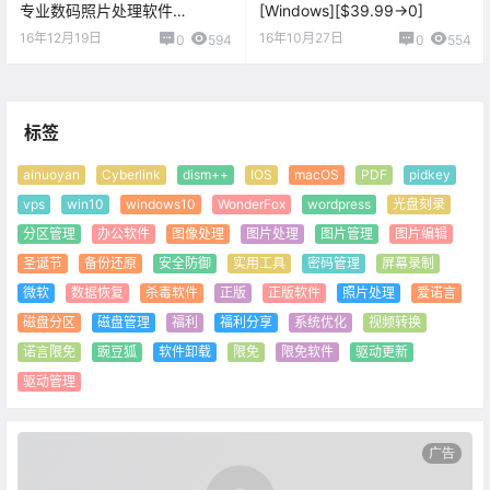
专业数码照片处理软件
[Windows][$39.99→0]
[Windows][$89→0]
16年12月19日
16年10月27日
0
594
0
554
标签
ainuoyan
Cyberlink
dism++
IOS
macOS
PDF
pidkey
vps
win10
windows10
WonderFox
wordpress
光盘刻录
分区管理
办公软件
图像处理
图片处理
图片管理
图片编辑
圣诞节
备份还原
安全防御
实用工具
密码管理
屏幕录制
微软
数据恢复
杀毒软件
正版
正版软件
照片处理
爱诺言
磁盘分区
磁盘管理
福利
福利分享
系统优化
视频转换
诺言限免
豌豆狐
软件卸载
限免
限免软件
驱动更新
驱动管理