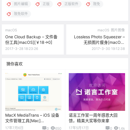
图片编辑
正版
正版软件
限免
限免软件
macOS
macOS
图片图像
One Cloud Backup – 文件备
Lossless Photo Squeezer –
份工具[macOS][￥18→0]
无损图片瘦身[macOS]
[￥45→0]
2017-3-28 18:23:26
2017-3-30 19:12:38
猜你喜欢
MacX MediaTrans – iOS 设备
诺言工作室一周年感恩大回
文件管理工具[Mac]
馈，精美大奖等你来拿
[$59.95→0]
17年7月6日
17年5月17日
0
650
0
1.4k