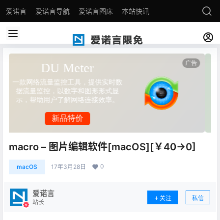
爱诺言
爱诺言导航
爱诺言图床
本站快讯
macro – 图片编辑软件[macOS][￥40→0]
0
macOS
17年3月28日
爱诺言
关注
私信
站长