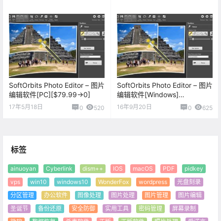
SoftOrbits Photo Editor – 图片
SoftOrbits Photo Editor – 图片
编辑软件[PC][$79.99→0]
编辑软件[Windows]
[$49.99→0]
17年5月18日
16年9月20日
0
520
0
625
标签
ainuoyan
Cyberlink
dism++
IOS
macOS
PDF
pidkey
vps
win10
windows10
WonderFox
wordpress
光盘刻录
分区管理
办公软件
图像处理
图片处理
图片管理
图片编辑
圣诞节
备份还原
安全防御
实用工具
密码管理
屏幕录制