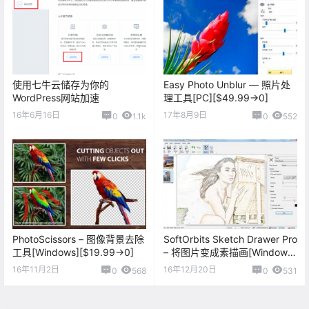
使用七牛云储存为你的
Easy Photo Unblur — 照片处
WordPress网站加速
理工具[PC][$49.99→0]
16年6月16日
17年8月9日
0
1.1k
0
552
PhotoScissors – 图像背景去除
SoftOrbits Sketch Drawer Pro
工具[Windows][$19.99→0]
– 将图片变成素描画[Windows]
[$49.99→0]
16年11月2日
16年12月20日
0
568
0
531