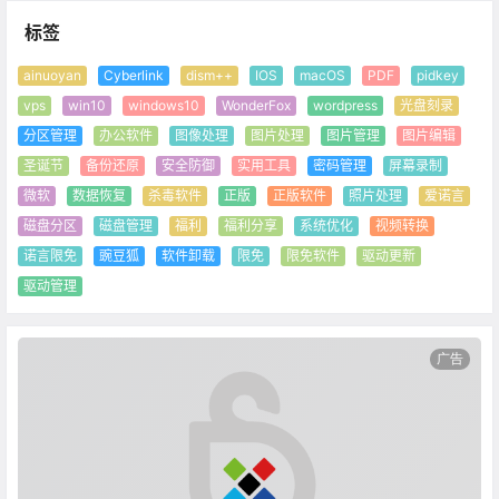
标签
ainuoyan
Cyberlink
dism++
IOS
macOS
PDF
pidkey
vps
win10
windows10
WonderFox
wordpress
光盘刻录
分区管理
办公软件
图像处理
图片处理
图片管理
图片编辑
圣诞节
备份还原
安全防御
实用工具
密码管理
屏幕录制
微软
数据恢复
杀毒软件
正版
正版软件
照片处理
爱诺言
磁盘分区
磁盘管理
福利
福利分享
系统优化
视频转换
诺言限免
豌豆狐
软件卸载
限免
限免软件
驱动更新
驱动管理