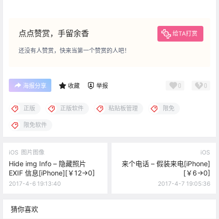
点点赞赏，手留余香
给TA打赏
还没有人赞赏，快来当第一个赞赏的人吧！
0
0
海报分享
收藏
举报
正版
正版软件
粘贴板管理
限免
限免软件
iOS
图片图像
iOS
Hide img Info – 隐藏照片
来个电话 – 假装来电[iPhone]
EXIF 信息[iPhone][￥12→0]
[￥6→0]
2017-4-6 19:13:40
2017-4-7 19:05:36
猜你喜欢