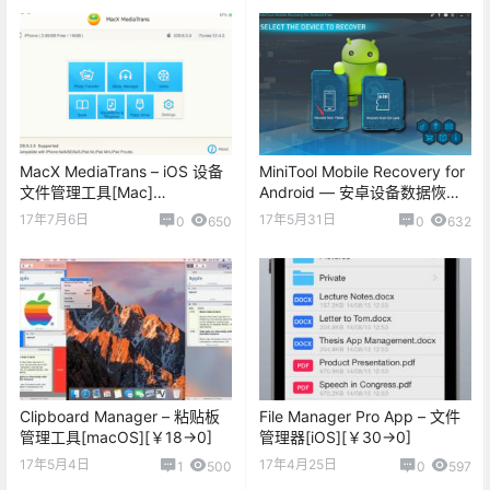
MacX MediaTrans – iOS 设备
MiniTool Mobile Recovery for
文件管理工具[Mac]
Android — 安卓设备数据恢复
[$59.95→0]
[PC][$39→0]
17年7月6日
17年5月31日
0
650
0
632
Clipboard Manager – 粘贴板
File Manager Pro App – 文件
管理工具[macOS][￥18→0]
管理器[iOS][￥30→0]
17年5月4日
17年4月25日
1
500
0
597