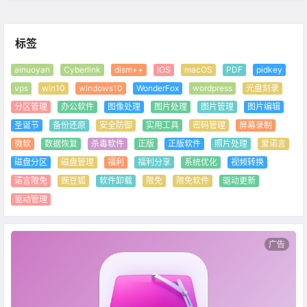
标签
ainuoyan
Cyberlink
dism++
IOS
macOS
PDF
pidkey
vps
win10
windows10
WonderFox
wordpress
光盘刻录
分区管理
办公软件
图像处理
图片处理
图片管理
图片编辑
圣诞节
备份还原
安全防御
实用工具
密码管理
屏幕录制
微软
数据恢复
杀毒软件
正版
正版软件
照片处理
爱诺言
磁盘分区
磁盘管理
福利
福利分享
系统优化
视频转换
诺言限免
豌豆狐
软件卸载
限免
限免软件
驱动更新
驱动管理