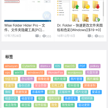
Wise Folder Hider Pro – 文
Dr. Folder – 快速更改文件夹图
件、文件夹隐藏工具[PC]
标和色彩[Windows][$19→0]
[$19.95→0]
17年7月28日
16年12月15日
0
555
0
600
标签
ainuoyan
Cyberlink
dism++
IOS
macOS
PDF
pidkey
vps
win10
windows10
WonderFox
wordpress
光盘刻录
分区管理
办公软件
图像处理
图片处理
图片管理
图片编辑
圣诞节
备份还原
安全防御
实用工具
密码管理
屏幕录制
微软
数据恢复
杀毒软件
正版
正版软件
照片处理
爱诺言
磁盘分区
磁盘管理
福利
福利分享
系统优化
视频转换
诺言限免
豌豆狐
软件卸载
限免
限免软件
驱动更新