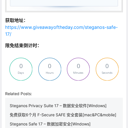
获取地址：
https://www.giveawayoftheday.com/steganos-safe-
17/
限免结束倒计时：
0
0
0
0
Days
Hours
Minutes
Seconds
Related Posts:
Steganos Privacy Suite 17 – 数据安全软件[Windows]
免费获取6个月 F-Secure SAFE 安全套装[mac&PC&moblie]
Steganos Safe 17 – 数据加密安全[Windows]