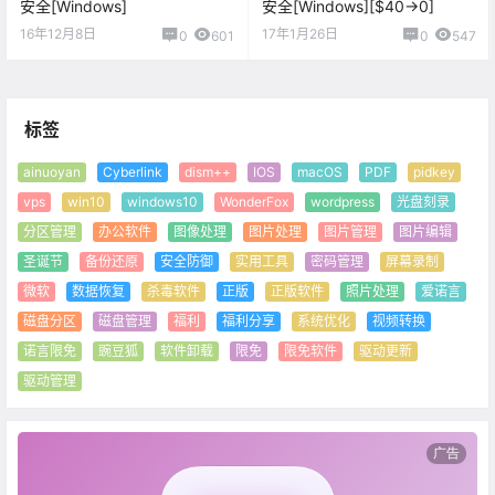
安全[Windows]
安全[Windows][$40→0]
16年12月8日
17年1月26日
0
601
0
547
标签
ainuoyan
Cyberlink
dism++
IOS
macOS
PDF
pidkey
vps
win10
windows10
WonderFox
wordpress
光盘刻录
分区管理
办公软件
图像处理
图片处理
图片管理
图片编辑
圣诞节
备份还原
安全防御
实用工具
密码管理
屏幕录制
微软
数据恢复
杀毒软件
正版
正版软件
照片处理
爱诺言
磁盘分区
磁盘管理
福利
福利分享
系统优化
视频转换
诺言限免
豌豆狐
软件卸载
限免
限免软件
驱动更新
驱动管理