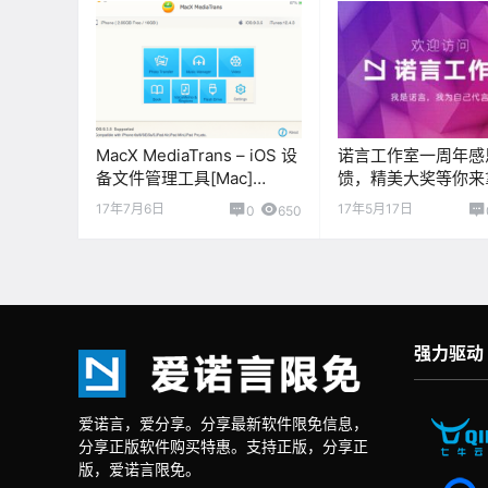
MacX MediaTrans – iOS 设
诺言工作室一周年感
备文件管理工具[Mac]
馈，精美大奖等你来
[$59.95→0]
17年7月6日
17年5月17日
0
650
强力驱动
爱诺言，爱分享。分享最新软件限免信息，
分享正版软件购买特惠。支持正版，分享正
版，爱诺言限免。