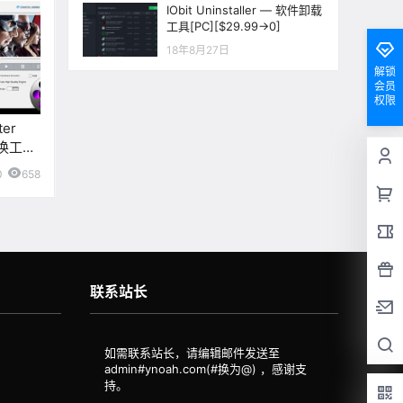
IObit Uninstaller — 软件卸载
工具[PC][$29.99→0]
18年8月27日
解锁
会员
权限
ter
转换工具
0
658
联系站长
如需联系站长，请编辑邮件发送至
admin#ynoah.com(#换为@)
，感谢支
持。