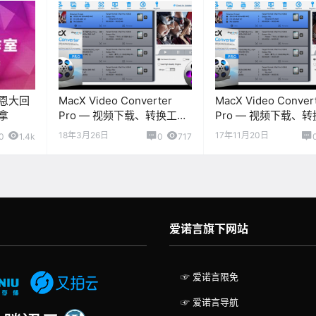
恩大回
MacX Video Converter
MacX Video Conver
拿
Pro — 视频下载、转换工具
Pro — 视频下载、
[Mac][$59.95→0]
[Mac][$59.95→0]
18年3月26日
17年11月20日
0
1.4k
0
717
爱诺言旗下网站
☞ 爱诺言限免
☞ 爱诺言导航