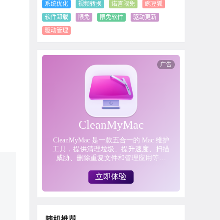
系统优化
视频转换
诺言限免
豌豆狐
软件卸载
限免
限免软件
驱动更新
驱动管理
随机推荐