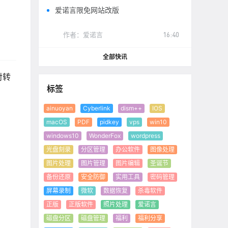
爱诺言限免网站改版
作者：
爱诺言
16:40
全部快讯
对转
标签
ainuoyan
Cyberlink
dism++
IOS
macOS
PDF
pidkey
vps
win10
windows10
WonderFox
wordpress
光盘刻录
分区管理
办公软件
图像处理
图片处理
图片管理
图片编辑
圣诞节
备份还原
安全防御
实用工具
密码管理
屏幕录制
微软
数据恢复
杀毒软件
正版
正版软件
照片处理
爱诺言
磁盘分区
磁盘管理
福利
福利分享