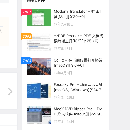
Modern Translator – 翻译工
TOP1
具[Mac][￥30→0]
17年7月18日
人
ezPDF Reader – PDF 文档阅
TOP2
读编辑工具[iOS][￥25→0]
17年5月3日
Cd To – 在当前位置打开终端
TOP3
[macOS][￥6→0]
17年4月8日
Focusky Pro – 动画演示大师
[macOS、Windows][$24.75
→0]
17年3月29日
MacX DVD Ripper Pro – DV
D 烧录软件[macOS][$59.95
→0]
17年4月14日