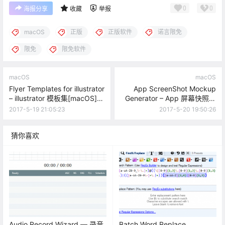
0
0
海报分享
收藏
举报
macOS
正版
正版软件
诺言限免
限免
限免软件
macOS
macOS
Flyer Templates for illustrator
App ScreenShot Mockup
– illustrator 模板集[macOS]
Generator – App 屏幕快照生
[￥30→0]
成工具[macOS][￥12→0]
2017-5-19 21:05:23
2017-5-20 19:50:26
猜你喜欢
Audio Record Wizard — 录音
Batch Word Replace