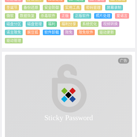
圣诞节
备份还原
安全防御
实用工具
密码管理
屏幕录制
微软
数据恢复
杀毒软件
正版
正版软件
照片处理
爱诺言
磁盘分区
磁盘管理
福利
福利分享
系统优化
视频转换
诺言限免
豌豆狐
软件卸载
限免
限免软件
驱动更新
驱动管理