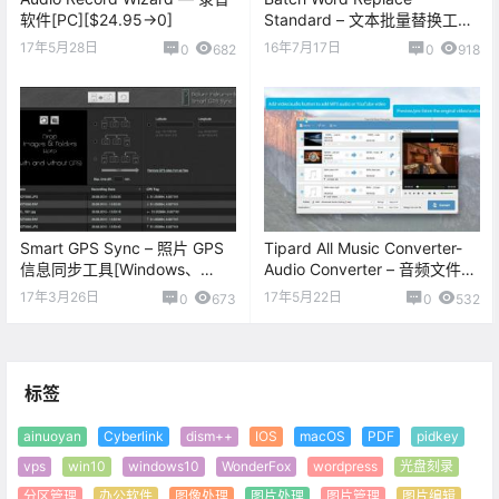
软件[PC][$24.95→0]
Standard – 文本批量替换工具
[Windows][$69→0]
17年5月28日
16年7月17日
0
682
0
918
Smart GPS Sync – 照片 GPS
Tipard All Music Converter-
信息同步工具[Windows、
Audio Converter – 音频文件转
macOS][$25→0]
换工具[macOS][￥98→0]
17年3月26日
17年5月22日
0
673
0
532
标签
ainuoyan
Cyberlink
dism++
IOS
macOS
PDF
pidkey
vps
win10
windows10
WonderFox
wordpress
光盘刻录
分区管理
办公软件
图像处理
图片处理
图片管理
图片编辑