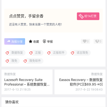
点点赞赏，手留余香
给TA打赏
还没有人赞赏，快来当第一个赞赏的人吧！
0
0
海报分享
收藏
举报
数据恢复
正版
正版软件
诺言限免
限免
限免软件
数据恢复
数据恢复
Lazesoft Recovery Suite
Eassos Recovery – 数据恢复
Professional – 系统数据恢复
软件[PC][$69.95→0]
软件[PC][$49.99→0]
2017-6-13 21:18:25
2017-6-22 19:08:43
猜你喜欢