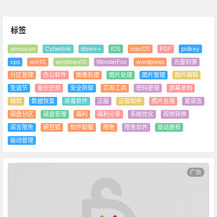
标签
ainuoyan
Cyberlink
dism++
IOS
macOS
PDF
pidkey
vps
win10
windows10
WonderFox
wordpress
光盘刻录
分区管理
办公软件
图像处理
图片处理
图片管理
图片编辑
圣诞节
备份还原
安全防御
实用工具
密码管理
屏幕录制
微软
数据恢复
杀毒软件
正版
正版软件
照片处理
爱诺言
磁盘分区
磁盘管理
福利
福利分享
系统优化
视频转换
诺言限免
豌豆狐
软件卸载
限免
限免软件
驱动更新
驱动管理