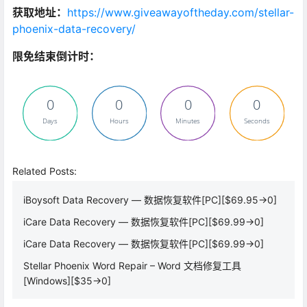
获取地址：
https://www.giveawayoftheday.com/stellar-
phoenix-data-recovery/
限免结束倒计时：
0
0
0
0
Days
Hours
Minutes
Seconds
Related Posts:
iBoysoft Data Recovery — 数据恢复软件[PC][$69.95→0]
iCare Data Recovery — 数据恢复软件[PC][$69.99→0]
iCare Data Recovery — 数据恢复软件[PC][$69.99→0]
Stellar Phoenix Word Repair – Word 文档修复工具
[Windows][$35→0]