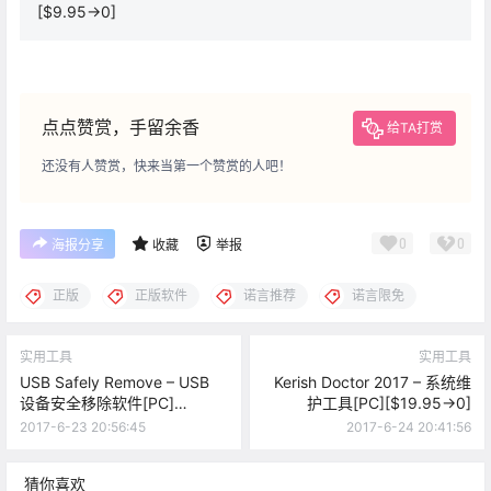
[$9.95→0]
点点赞赏，手留余香
给TA打赏
还没有人赞赏，快来当第一个赞赏的人吧！
0
0
海报分享
收藏
举报
正版
正版软件
诺言推荐
诺言限免
实用工具
实用工具
USB Safely Remove – USB
Kerish Doctor 2017 – 系统维
设备安全移除软件[PC]
护工具[PC][$19.95→0]
[$19.9→0]
2017-6-23 20:56:45
2017-6-24 20:41:56
猜你喜欢