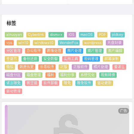
标签
ainuoyan
Cyberlink
dism++
IOS
macOS
PDF
pidkey
vps
win10
windows10
WonderFox
wordpress
光盘刻录
分区管理
办公软件
图像处理
图片处理
图片管理
图片编辑
圣诞节
备份还原
安全防御
实用工具
密码管理
屏幕录制
微软
数据恢复
杀毒软件
正版
正版软件
照片处理
爱诺言
磁盘分区
磁盘管理
福利
福利分享
系统优化
视频转换
诺言限免
豌豆狐
软件卸载
限免
限免软件
驱动更新
驱动管理