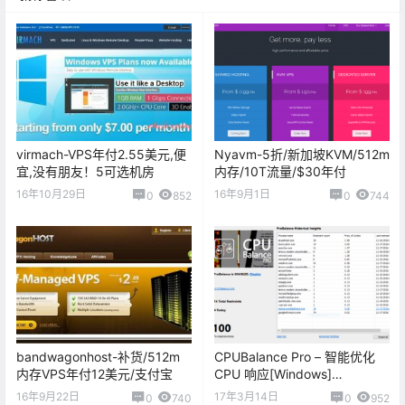
virmach-VPS年付2.55美元,便
Nyavm-5折/新加坡KVM/512m
宜,没有朋友！5可选机房
内存/10T流量/$30年付
16年10月29日
16年9月1日
0
852
0
744
bandwagonhost-补货/512m
CPUBalance Pro – 智能优化
内存VPS年付12美元/支付宝
CPU 响应[Windows]
[$9.95→0]
16年9月22日
17年3月14日
0
740
0
952