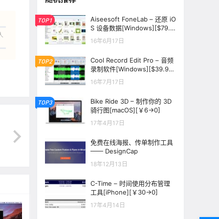
Aiseesoft FoneLab – 还原 iO
TOP1
S 设备数据[Windows][$79.9
人
5→0]
16年6月17日
Cool Record Edit Pro – 音频
TOP2
录制软件[Windows][$39.99
→0]
16年7月17日
Bike Ride 3D – 制作你的 3D
TOP3
骑行图[macOS][￥6→0]
17年4月17日
免费在线海报、传单制作工具
—— DesignCap
18年12月13日
C-Time – 时间使用分布管理
工具[iPhone][￥30→0]
17年4月14日