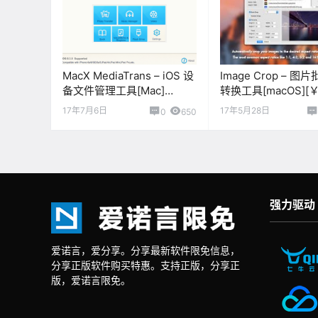
MacX MediaTrans – iOS 设
Image Crop – 
备文件管理工具[Mac]
转换工具[macOS][￥
[$59.95→0]
17年7月6日
17年5月28日
0
650
强力驱动
爱诺言，爱分享。分享最新软件限免信息，
分享正版软件购买特惠。支持正版，分享正
版，爱诺言限免。