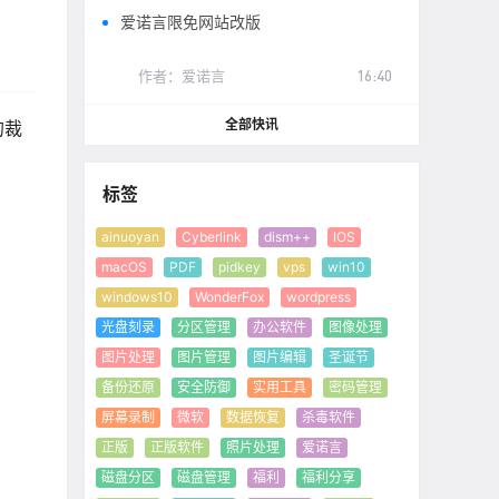
爱诺言限免网站改版
作者：
爱诺言
16:40
全部快讯
的裁
标签
ainuoyan
Cyberlink
dism++
IOS
macOS
PDF
pidkey
vps
win10
windows10
WonderFox
wordpress
光盘刻录
分区管理
办公软件
图像处理
图片处理
图片管理
图片编辑
圣诞节
备份还原
安全防御
实用工具
密码管理
屏幕录制
微软
数据恢复
杀毒软件
正版
正版软件
照片处理
爱诺言
磁盘分区
磁盘管理
福利
福利分享