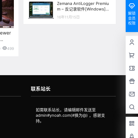
Zemana AntiLogger Premiu
m – 反记录软件[Windows]
解锁
[$29.95→0]
16年11月15日
会员
权限
iewer
0
499
联系站长
如需联系站长，请编辑邮件发送至
admin#ynoah.com(#换为@)
，感谢支
持。