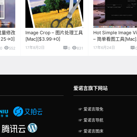
图片批量修改
Image Crop – 图片处理工具
Hot Simple Image V
25→0]
[Mac][$3.99→0]
– 简单看图工具[Mac]
[￥6→0]
17年8月2日
17年6月24日
0
552
0
831
爱诺言旗下网站
☞ 爱诺言限免
☞ 爱诺言导航
☞ 爱诺言图床