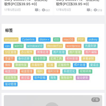
软件[PC][$39.95→0]
软件[PC][$39.95→0]
17年5月22日
17年6月5日
0
661
0
519
标签
ainuoyan
Cyberlink
dism++
IOS
macOS
PDF
pidkey
vps
win10
windows10
WonderFox
wordpress
光盘刻录
分区管理
办公软件
图像处理
图片处理
图片管理
图片编辑
圣诞节
备份还原
安全防御
实用工具
密码管理
屏幕录制
微软
数据恢复
杀毒软件
正版
正版软件
照片处理
爱诺言
磁盘分区
磁盘管理
福利
福利分享
系统优化
视频转换
诺言限免
豌豆狐
软件卸载
限免
限免软件
驱动更新
驱动管理