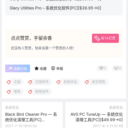
Glary Utilities Pro – 系统优化软件[PC][$39.95→0]
点点赞赏，手留余香
给TA打赏
还没有人赞赏，快来当第一个赞赏的人吧！
0
0
海报分享
收藏
举报
正版
正版软件
系统优化
诺言限免
限免
限免软件
系统优化
系统优化
Black Bird Cleaner Pro — 系
AVG PC TuneUp — 系统优化
统优化清理工具[PC]
清理工具[PC][$49.99→0]
[$29.95→0]
2017-7-15 19:10:30
2017-8-3 21:51:48