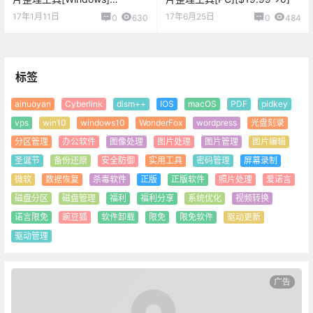
[$19.99→0]
17年1月11日
17年6月25日
0
630
0
484
标签
ainuoyan
Cyberlink
dism++
IOS
macOS
PDF
pidkey
vps
win10
windows10
WonderFox
wordpress
光盘刻录
分区管理
办公软件
图像处理
图片处理
图片管理
图片编辑
圣诞节
备份还原
安全防御
实用工具
密码管理
屏幕录制
微软
数据恢复
杀毒软件
正版
正版软件
照片处理
爱诺言
磁盘分区
磁盘管理
福利
福利分享
系统优化
视频转换
诺言限免
豌豆狐
软件卸载
限免
限免软件
驱动更新
驱动管理