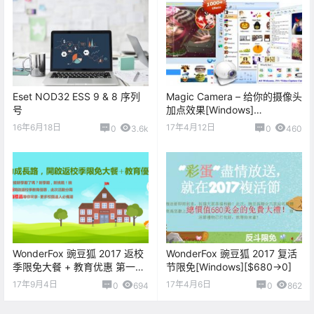
Eset NOD32 ESS 9 & 8 序列
Magic Camera – 给你的摄像头
号
加点效果[Windows]
[$29.95→0]
16年6月18日
17年4月12日
0
3.6k
0
460
WonderFox 豌豆狐 2017 返校
WonderFox 豌豆狐 2017 复活
季限免大餐 + 教育优惠 第一轮
节限免[Windows][$680→0]
活动
17年9月4日
17年4月6日
0
694
0
862