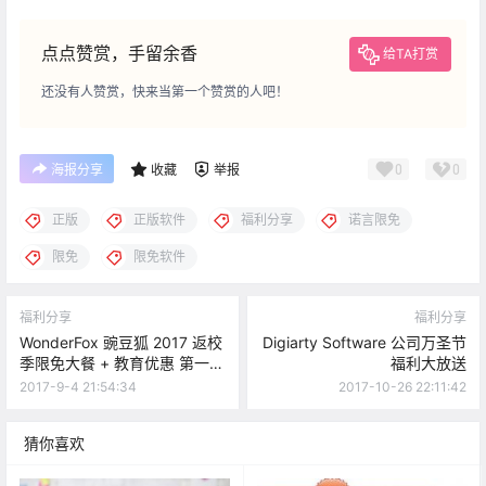
点点赞赏，手留余香
给TA打赏
还没有人赞赏，快来当第一个赞赏的人吧！
0
0
海报分享
收藏
举报
正版
正版软件
福利分享
诺言限免
限免
限免软件
福利分享
福利分享
WonderFox 豌豆狐 2017 返校
Digiarty Software 公司万圣节
季限免大餐 + 教育优惠 第一轮
福利大放送
活动
2017-9-4 21:54:34
2017-10-26 22:11:42
猜你喜欢