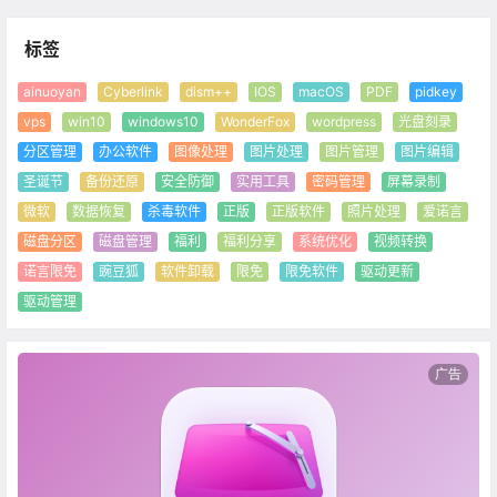
标签
ainuoyan
Cyberlink
dism++
IOS
macOS
PDF
pidkey
vps
win10
windows10
WonderFox
wordpress
光盘刻录
分区管理
办公软件
图像处理
图片处理
图片管理
图片编辑
圣诞节
备份还原
安全防御
实用工具
密码管理
屏幕录制
微软
数据恢复
杀毒软件
正版
正版软件
照片处理
爱诺言
磁盘分区
磁盘管理
福利
福利分享
系统优化
视频转换
诺言限免
豌豆狐
软件卸载
限免
限免软件
驱动更新
驱动管理