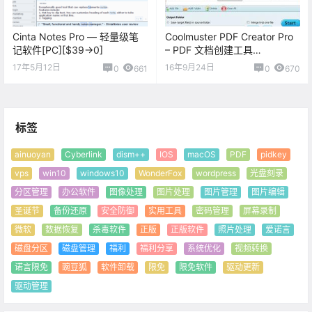
Cinta Notes Pro — 轻量级笔
Coolmuster PDF Creator Pro
记软件[PC][$39→0]
– PDF 文档创建工具
[Windows][$39.95→0]
17年5月12日
16年9月24日
0
661
0
670
标签
ainuoyan
Cyberlink
dism++
IOS
macOS
PDF
pidkey
vps
win10
windows10
WonderFox
wordpress
光盘刻录
分区管理
办公软件
图像处理
图片处理
图片管理
图片编辑
圣诞节
备份还原
安全防御
实用工具
密码管理
屏幕录制
微软
数据恢复
杀毒软件
正版
正版软件
照片处理
爱诺言
磁盘分区
磁盘管理
福利
福利分享
系统优化
视频转换
诺言限免
豌豆狐
软件卸载
限免
限免软件
驱动更新
驱动管理