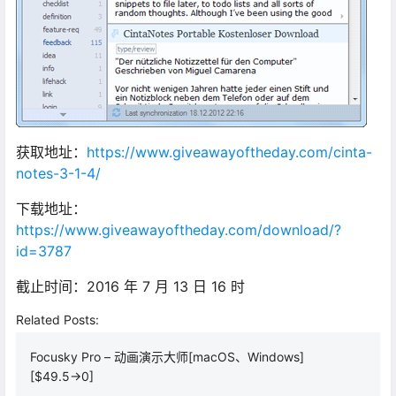
获取地址：
https://www.giveawayoftheday.com/cinta-
notes-3-1-4/
下载地址：
https://www.giveawayoftheday.com/download/?
id=3787
截止时间：2016 年 7 月 13 日 16 时
Related Posts:
Focusky Pro – 动画演示大师[macOS、Windows]
[$49.5→0]