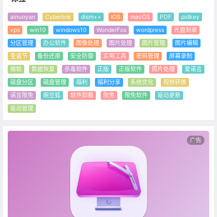
ainuoyan
Cyberlink
dism++
IOS
macOS
PDF
pidkey
vps
win10
windows10
WonderFox
wordpress
光盘刻录
分区管理
办公软件
图像处理
图片处理
图片管理
图片编辑
圣诞节
备份还原
安全防御
实用工具
密码管理
屏幕录制
微软
数据恢复
杀毒软件
正版
正版软件
照片处理
爱诺言
磁盘分区
磁盘管理
福利
福利分享
系统优化
视频转换
诺言限免
豌豆狐
软件卸载
限免
限免软件
驱动更新
驱动管理