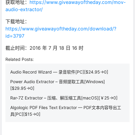
获取地址：
https://www.giveawayoftheday.com/mov-
audio-extractor/
下载地址：
https://www.giveawayoftheday.com/download/?
id=3797
截止时间：2016 年 7 月 18 日 16 时
Related Posts:
Audio Record Wizard — 录音软件[PC][$24.95→0]
Power Audio Extractor – 音频提取工具[Windows]
[$29.95→0]
Rar-7Z Extractor – 压缩、解压缩工具[macOS][￥25→0]
Algologic PDF Files Text Extractor — PDF文本内容导出工
具[PC][$15→0]