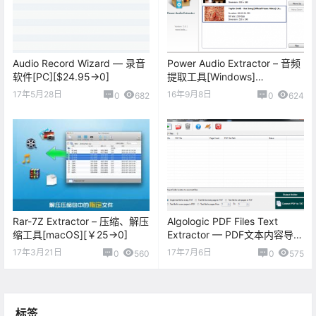
Audio Record Wizard — 录音
Power Audio Extractor – 音频
软件[PC][$24.95→0]
提取工具[Windows]
[$29.95→0]
17年5月28日
16年9月8日
0
682
0
624
Rar-7Z Extractor – 压缩、解压
Algologic PDF Files Text
缩工具[macOS][￥25→0]
Extractor — PDF文本内容导出
工具[PC][$15→0]
17年3月21日
17年7月6日
0
560
0
575
标签