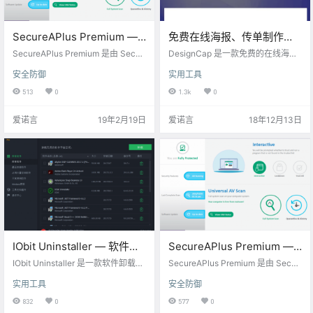
SecureAPlus Premium —
免费在线海报、传单制作工
安全软件[PC][$39.98→0]
具 —— DesignCap
SecureAPlus Premium 是由 Secur
DesignCap 是一款免费的在线海
eAge Technology 出品的一款安全
报、传单制作工具，无需下载或者
安全防御
实用工具
软件。SecureAPlus Premium 集成
注册，打开网页即可开始制作。 官
了反病毒软件和应用程序白名单功
网地址：https://www.designcap.c
513
0
1.3k
0
能，如果已经安装了其他杀毒软
om/ 以下是DesignCap的一些主要
件，可以选择不安装反病毒组件，S
特點： 数百个精美设计的海报模板
爱诺言
19年2月19日
爱诺言
18年12月13日
ecureAPlus 采用的是 ClamAV 反病
丰富的资源，剪贴画图像，字体和
毒引擎。SecureAPlus 可自动阻止
背景 强大的编辑工具: 裁剪,调整大
执行可疑或恶意程序，检测后门或
小, 旋转, 图层管理, 复制, 撤消/重做
木马，同时也为用户提供实时保
等 完全定制，您可以制作独特的海
护。Se…
報和传单 方便快捷：无需下载…
IObit Uninstaller — 软件卸
SecureAPlus Premium —
载工具[PC][$29.99→0]
安全软件[PC][$30→0]
IObit Uninstaller 是一款软件卸载工
SecureAPlus Premium 是由 Secur
具，它可以帮助你卸载系统中的软
eAge Technology 出品的一款安全
实用工具
安全防御
件、浏览器插件、顽固程序等，并
软件。SecureAPlus Premium 集成
清除残留项，达到彻底卸载清除干
了反病毒软件和应用程序白名单功
832
0
577
0
净的目的，还支持强制卸载和批量
能，如果已经安装了其他杀毒软