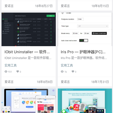
卸载。 获取地址：点此直达 网盘下
件，可以选择不安装反病毒组件，S
爱诺言
18年8月27日
爱诺言
18年8月15日
载：链接：https://eyun.baidu.co
ecureAPlus 采用的是 ClamAV 反病
m/s/3i7jQ87b 密码：ainuoyan 激
毒引擎。SecureAPlus 可自动阻止
活码：B0AE63-73B95-4965D-7C
执行可疑或恶意程序，检测后门或
9B8 限免结束倒计时：
木马，同时也为用户提供实时保
护。Se…
IObit Uninstaller — 软件卸
Iris Pro — 护眼神器[PC]
载工具[PC][$14.99→0]
[$15→0]
IObit Uninstaller 是一款软件卸载工
Iris Pro 是一款护眼神器。软件结合
具，它可以帮助你卸载系统中的软
了关于眼睛健康和眼睛保护方面的
实用工具
实用工具
件、浏览器插件、顽固程序等，并
建议和医学研究，减少用眼疲劳，
清除残留项，达到彻底卸载清除干
降低蓝光辐射，并改善您的睡眠质
931
0
1k
0
净的目的，还支持强制卸载和批量
量。为了眼睛和睡眠，护眼神器的
卸载。 获取地址：点此直达 网盘下
意义就非同一般啦。 获取地址：点
爱诺言
18年8月8日
爱诺言
18年7月31日
载：链接：https://eyun.baidu.co
此直达 网盘下载：链接：https://ey
m/s/3eTlbcn4 密码：ainuoyan 激
un.baidu.com/s/3i7lQAot 密码：ai
活码：B1C39-8446E-B04A9-7BE
nuoyan 激活码：iris-giveaway 限
B7 限免结束倒计时：
免结束倒计时：