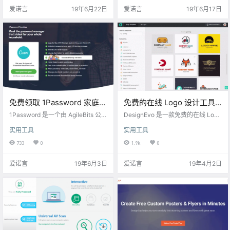
软件还可以一键迁移系统到 SSD 硬
启动项管理、注册表整理、磁盘整
爱诺言
19年6月22日
爱诺言
19年6月17日
盘，对于要更换固态硬盘而又不想
理、游戏加速、快捷方式修复、磁
重新安装系统的用户来说非常简便
盘修复、Windows 修复、IE 管理、
快捷。软件支持Windows 10，Win
漏洞扫描、进程管理、驱动管理、
dows 8.1 / 8，Windows 7，Vista和
重复文件查找、磁盘空间占用分
XP（32…
析、系统信息、魔法设置，还有非
常强大的空闲时自动优化，与 …
免费领取 1Password 家庭版
免费的在线 Logo 设计工具
一年会员[全平台]
—— DesignEvo
1Password 是一个由 AgileBits 公司
DesignEvo 是一款免费的在线 Logo
[$59.88→0]
开发的密码管理软件。它能用来存
设计工具。 官网地址：https://ww
实用工具
实用工具
放各种不同的密码，除普通登录密
w.designevo.com/cn/ 以下是 Desi
码，信用卡、软件许可证等敏感信
gnEvo 的一些主要特点: 9000+的 L
733
0
1.9k
0
息也可一同存放在PBKDF2加密的虚
ogo 范本可供选择参考 超过一百万
拟保险箱里，由主密码保护。 使用
个可供搜索的图标 数百种文本字体
爱诺言
19年6月3日
爱诺言
19年4月2日
1Password，你只需要记住一个密
和形状可供选择 强大的编辑工具: 裁
码。你的所有其他密码和重要信息
剪, 调整大小, 旋转, 图层管理, 复制,
都被主密码保护，主密码只有你知
撤消/重做等 目前该网站的服务器在
道。 现在 1Password 官网正在做活
国外，国内用户可能访问较…
动，免费领取 1Password 家庭版一
年…