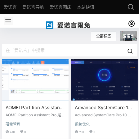
爱诺言
爱诺言导航
爱诺言图床
本站快讯
全部标签
爱诺言
AOMEI Partition Assistant
Advanced SystemCare 12
Pro[Windows][$39.95→0]
PRO[Windows][$9.99→0]
AOMEI Partition Assistant Pro 是一
Advanced SystemCare Pro 10 是 i
款功能丰富的分区和硬盘管理软
Obit 公司推出的一款系统优化软
磁盘管理
系统优化
件，可以用来对分区进行创建、调
件，功能相当全面，包括垃圾清
整大小、移动、合并、拆分等操
理、隐私清理、软件卸载、文件擦
648
0
708
0
作，和 Diskgenius 功能相似。这款
除与恢复、内存整理、网络加速、