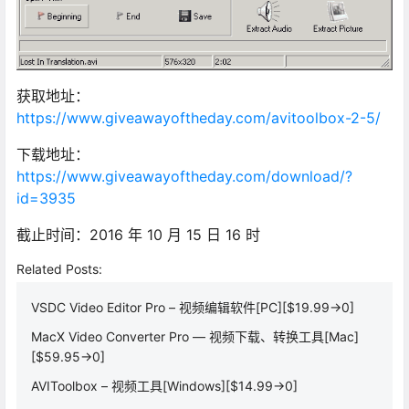
获取地址：
https://www.giveawayoftheday.com/avitoolbox-2-5/
下载地址：
https://www.giveawayoftheday.com/download/?
id=3935
截止时间：2016 年 10 月 15 日 16 时
Related Posts:
VSDC Video Editor Pro – 视频编辑软件[PC][$19.99→0]
MacX Video Converter Pro — 视频下载、转换工具[Mac]
[$59.95→0]
AVIToolbox – 视频工具[Windows][$14.99→0]