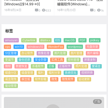
[Windows][$14.99→0]
编辑软件[Windows]
[$19.99→0]
16年9月24日
16年12月23日
0
633
0
1k
标签
ainuoyan
Cyberlink
dism++
IOS
macOS
PDF
pidkey
vps
win10
windows10
WonderFox
wordpress
光盘刻录
分区管理
办公软件
图像处理
图片处理
图片管理
图片编辑
圣诞节
备份还原
安全防御
实用工具
密码管理
屏幕录制
微软
数据恢复
杀毒软件
正版
正版软件
照片处理
爱诺言
磁盘分区
磁盘管理
福利
福利分享
系统优化
视频转换
诺言限免
豌豆狐
软件卸载
限免
限免软件
驱动更新
驱动管理