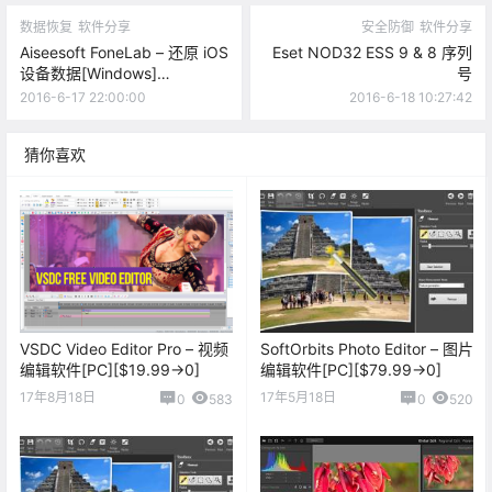
数据恢复
软件分享
安全防御
软件分享
Aiseesoft FoneLab – 还原 iOS
Eset NOD32 ESS 9 & 8 序列
设备数据[Windows]
号
[$79.95→0]
2016-6-17 22:00:00
2016-6-18 10:27:42
猜你喜欢
VSDC Video Editor Pro – 视频
SoftOrbits Photo Editor – 图片
编辑软件[PC][$19.99→0]
编辑软件[PC][$79.99→0]
17年8月18日
17年5月18日
0
583
0
520