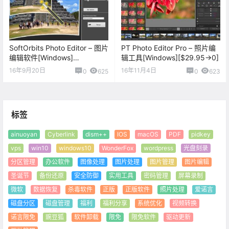
SoftOrbits Photo Editor – 图片
PT Photo Editor Pro – 照片编
编辑软件[Windows]
辑工具[Windows][$29.95→0]
[$49.99→0]
16年9月20日
16年11月4日
0
625
0
623
标签
ainuoyan
Cyberlink
dism++
IOS
macOS
PDF
pidkey
vps
win10
windows10
WonderFox
wordpress
光盘刻录
分区管理
办公软件
图像处理
图片处理
图片管理
图片编辑
圣诞节
备份还原
安全防御
实用工具
密码管理
屏幕录制
微软
数据恢复
杀毒软件
正版
正版软件
照片处理
爱诺言
磁盘分区
磁盘管理
福利
福利分享
系统优化
视频转换
诺言限免
豌豆狐
软件卸载
限免
限免软件
驱动更新