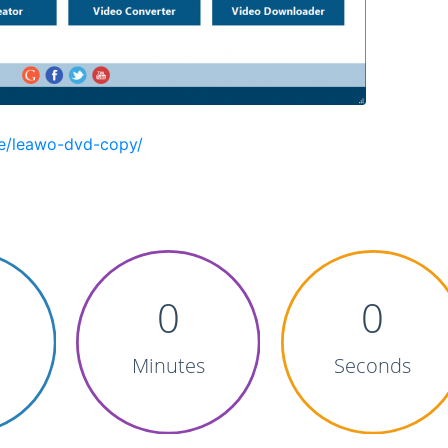
re/leawo-dvd-copy/
0
0
Minutes
Seconds