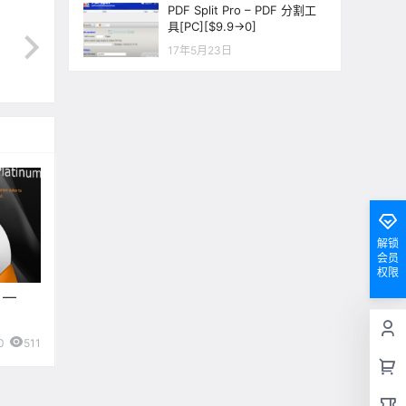
PDF Split Pro – PDF 分割工
具[PC][$9.9→0]
17年5月23日
解锁
会员
权限
o —
0
511