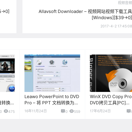
视频音频
5→0]
Allavsoft Downloader – 视频网站视频下载工具
[Windows][$39→0]
2017-4-2 17:45:08
Leawo PowerPoint to DVD
WinX DVD Copy Pr
 光盘转换软
Pro – 将 PPT 文档转换为视
DVD拷贝工具[PC]
频或 DVD 影片[Windows]
[$67.95→0]
16年11月24日
17年6月24日
0
475
0
559
[$79.95→0]