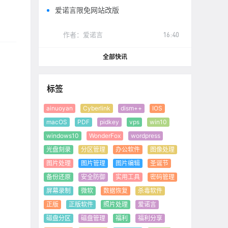
爱诺言限免网站改版
作者：
爱诺言
16:40
全部快讯
标签
ainuoyan
Cyberlink
dism++
IOS
macOS
PDF
pidkey
vps
win10
windows10
WonderFox
wordpress
光盘刻录
分区管理
办公软件
图像处理
图片处理
图片管理
图片编辑
圣诞节
备份还原
安全防御
实用工具
密码管理
屏幕录制
微软
数据恢复
杀毒软件
正版
正版软件
照片处理
爱诺言
磁盘分区
磁盘管理
福利
福利分享