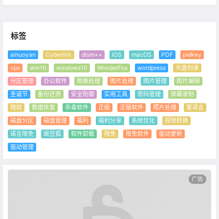
标签
ainuoyan
Cyberlink
dism++
IOS
macOS
PDF
pidkey
vps
win10
windows10
WonderFox
wordpress
光盘刻录
分区管理
办公软件
图像处理
图片处理
图片管理
图片编辑
圣诞节
备份还原
安全防御
实用工具
密码管理
屏幕录制
微软
数据恢复
杀毒软件
正版
正版软件
照片处理
爱诺言
磁盘分区
磁盘管理
福利
福利分享
系统优化
视频转换
诺言限免
豌豆狐
软件卸载
限免
限免软件
驱动更新
驱动管理