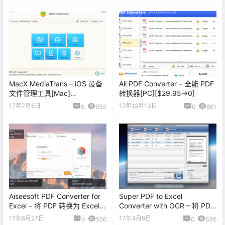
MacX MediaTrans – iOS 设备
All PDF Converter – 全能 PDF
文件管理工具[Mac]
转换器[PC][$29.95→0]
[$59.95→0]
17年7月6日
17年12月13日
0
650
0
861
Aiseesoft PDF Converter for
Super PDF to Excel
Excel – 将 PDF 转换为 Excel
Converter with OCR – 将 PDF
[Mac][￥98→0]
文档转换为 Excel 文档
17年6月27日
17年4月9日
0
556
0
636
[macOS][￥68→0]