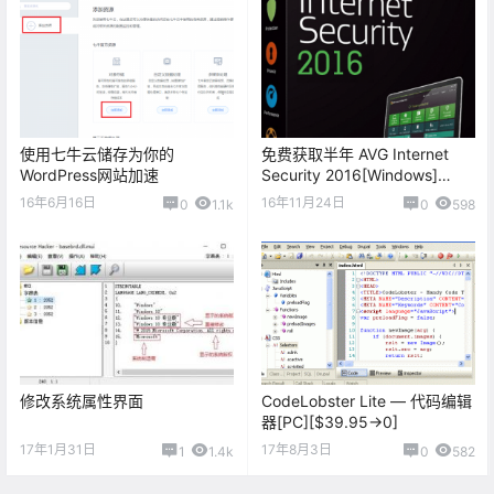
使用七牛云储存为你的
免费获取半年 AVG Internet
WordPress网站加速
Security 2016[Windows]
[$27.49→0]
16年6月16日
16年11月24日
0
1.1k
0
598
修改系统属性界面
CodeLobster Lite — 代码编辑
器[PC][$39.95→0]
17年1月31日
17年8月3日
1
1.4k
0
582