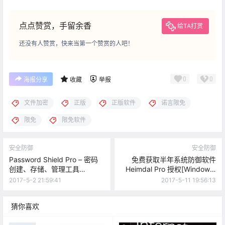
点点赞赏，手留余香
给TA打赏
还没有人赞赏，快来当第一个赞赏的人吧！
0
0
海报分享
收藏
举报
文件加密
正版
正版软件
诺言限免
限免
限免软件
安全防御
安全防御
Password Shield Pro – 密码
免费获取半年系统防御软件
创建、存储、管理工具
Heimdal Pro 授权[Windows]
[Windows][$39.99→0]
[$22→0]
2017-5-2 21:59:41
2017-5-11 19:56:13
猜你喜欢