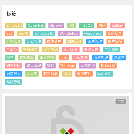
标签
ainuoyan
Cyberlink
dism++
IOS
macOS
PDF
pidkey
vps
win10
windows10
WonderFox
wordpress
光盘刻录
分区管理
办公软件
图像处理
图片处理
图片管理
图片编辑
圣诞节
备份还原
安全防御
实用工具
密码管理
屏幕录制
微软
数据恢复
杀毒软件
正版
正版软件
照片处理
爱诺言
磁盘分区
磁盘管理
福利
福利分享
系统优化
视频转换
诺言限免
豌豆狐
软件卸载
限免
限免软件
驱动更新
驱动管理