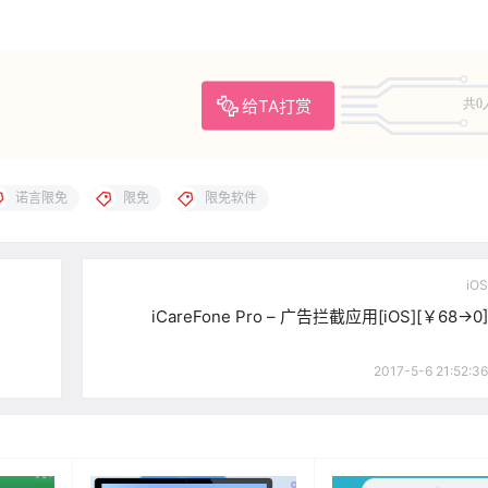
给TA打赏
共0
诺言限免
限免
限免软件
iOS
iCareFone Pro – 广告拦截应用[iOS][￥68→0]
2017-5-6 21:52:36