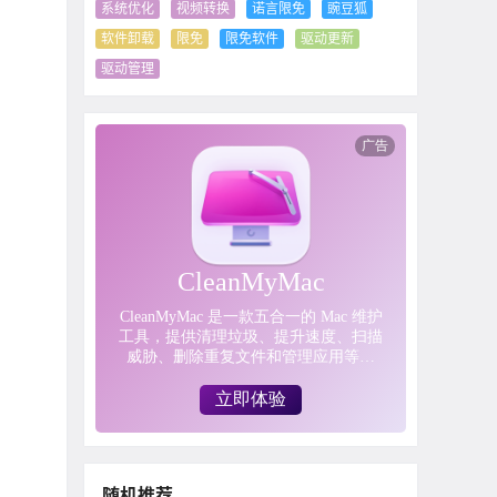
系统优化
视频转换
诺言限免
豌豆狐
软件卸载
限免
限免软件
驱动更新
驱动管理
随机推荐