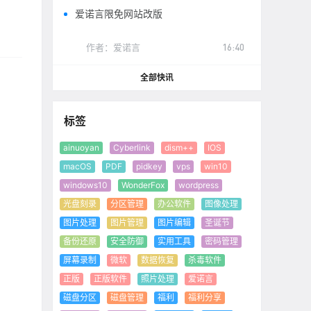
爱诺言限免网站改版
作者：
爱诺言
16:40
全部快讯
标签
ainuoyan
Cyberlink
dism++
IOS
macOS
PDF
pidkey
vps
win10
windows10
WonderFox
wordpress
光盘刻录
分区管理
办公软件
图像处理
图片处理
图片管理
图片编辑
圣诞节
备份还原
安全防御
实用工具
密码管理
屏幕录制
微软
数据恢复
杀毒软件
正版
正版软件
照片处理
爱诺言
磁盘分区
磁盘管理
福利
福利分享