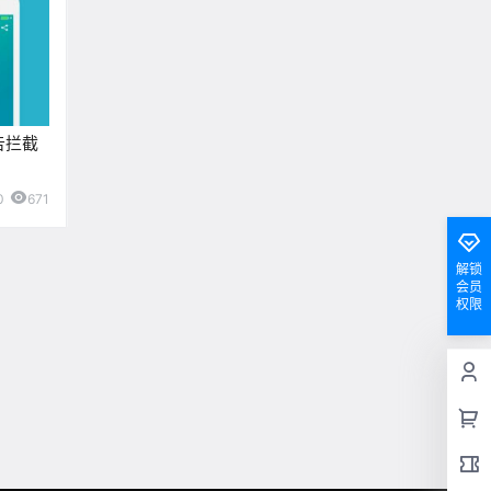
广告拦截
0
671
解锁
会员
权限