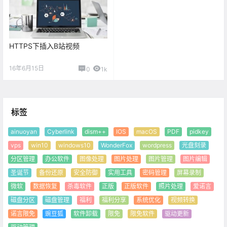
HTTPS下插入B站视频
16年6月15日
0
1k
标签
ainuoyan
Cyberlink
dism++
IOS
macOS
PDF
pidkey
vps
win10
windows10
WonderFox
wordpress
光盘刻录
分区管理
办公软件
图像处理
图片处理
图片管理
图片编辑
圣诞节
备份还原
安全防御
实用工具
密码管理
屏幕录制
微软
数据恢复
杀毒软件
正版
正版软件
照片处理
爱诺言
磁盘分区
磁盘管理
福利
福利分享
系统优化
视频转换
诺言限免
豌豆狐
软件卸载
限免
限免软件
驱动更新