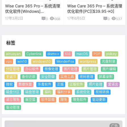
Wise Care 365 Pro – 系统清理
Wise Care 365 Pro – 系统清理
优化软件[Windows]
优化软件[PC][$39.95→0]
[$29.95→0]
17年3月2日
17年6月5日
0
668
0
537
标签
ainuoyan
Cyberlink
dism++
IOS
macOS
PDF
pidkey
vps
win10
windows10
WonderFox
wordpress
光盘刻录
分区管理
办公软件
图像处理
图片处理
图片管理
图片编辑
圣诞节
备份还原
安全防御
实用工具
密码管理
屏幕录制
微软
数据恢复
杀毒软件
正版
正版软件
照片处理
爱诺言
磁盘分区
磁盘管理
福利
福利分享
系统优化
视频转换
诺言限免
豌豆狐
软件卸载
限免
限免软件
驱动更新
驱动管理