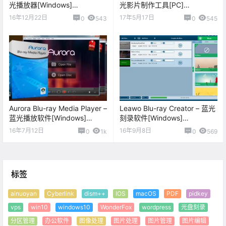
光播放器[Windows]
光影片制作工具[PC]
[$22.4→0]
[$46.99→0]
16年12月22日
17年5月17日
0
543
0
545
Aurora Blu-ray Media Player –
Leawo Blu-ray Creator – 蓝光
蓝光播放软件[Windows]
刻录软件[Windows]
[$29.95→0]
[$39.95→0]
16年7月12日
16年9月8日
0
1k
0
569
标签
ainuoyan
Cyberlink
dism++
IOS
macOS
PDF
pidkey
vps
win10
windows10
WonderFox
wordpress
光盘刻录
分区管理
办公软件
图像处理
图片处理
图片管理
图片编辑