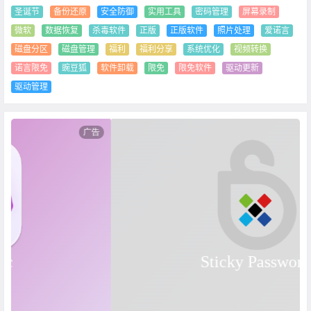
圣诞节
备份还原
安全防御
实用工具
密码管理
屏幕录制
微软
数据恢复
杀毒软件
正版
正版软件
照片处理
爱诺言
磁盘分区
磁盘管理
福利
福利分享
系统优化
视频转换
诺言限免
豌豆狐
软件卸载
限免
限免软件
驱动更新
驱动管理