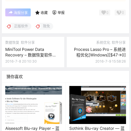
0
0
海报分享
收藏
举报
正版软件
限免
数据恢复
软件分享
系统优化
软件分享
MiniTool Power Data
Process Lasso Pro – 系统进
Recovery – 数据恢复软件
程优化[Windows][$47→0]
[Windows][$69→0]
2016-7-8 20:10:30
2016-7-9 15:58:26
猜你喜欢
Aiseesoft Blu-ray Player – 蓝
Sothink Blu-ray Creator — 蓝